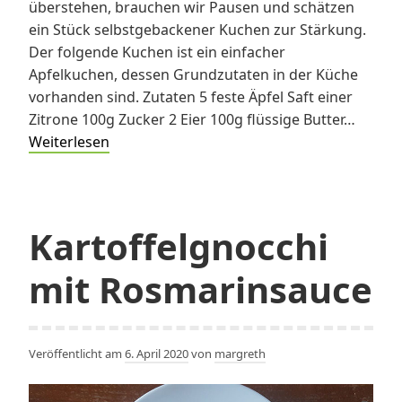
überstehen, brauchen wir Pausen und schätzen
ein Stück selbstgebackener Kuchen zur Stärkung.
Der folgende Kuchen ist ein einfacher
Apfelkuchen, dessen Grundzutaten in der Küche
vorhanden sind. Zutaten 5 feste Äpfel Saft einer
Zitrone 100g Zucker 2 Eier 100g flüssige Butter…
Torta
Weiterlesen
di
Mele
–
Apfelkuchen
Kartoffelgnocchi
aus
mit Rosmarinsauce
der
Toskana
Veröffentlicht am
6. April 2020
von
margreth