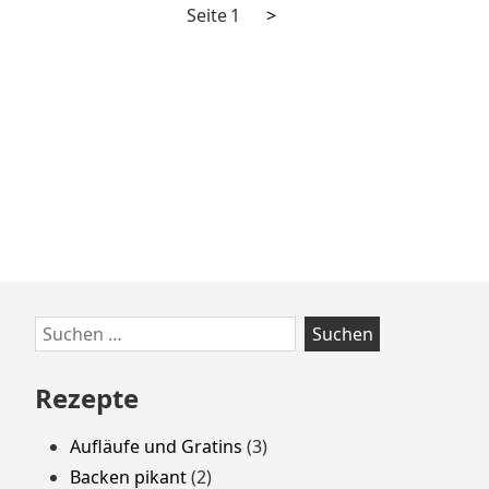
Nächste
Seitennummerierung
Seite
1
>
Seite
der
Beiträge
Zum
Suchen
Footer
nach:
springen
Rezepte
Aufläufe und Gratins
(3)
Backen pikant
(2)