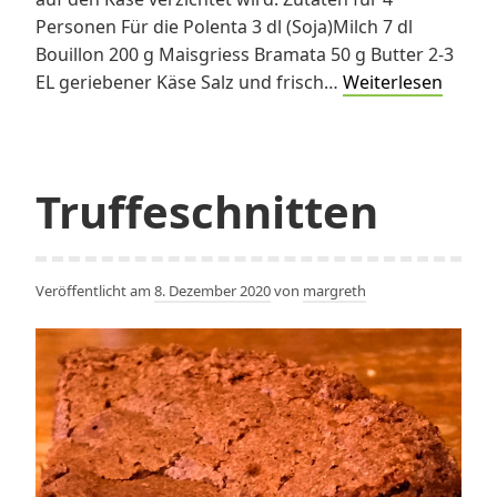
Personen Für die Polenta 3 dl (Soja)Milch 7 dl
Bouillon 200 g Maisgriess Bramata 50 g Butter 2-3
Pasti
EL geriebener Käse Salz und frisch…
Weiterlesen
mit
Ofenp
Truffeschnitten
Veröffentlicht am
8. Dezember 2020
von
margreth