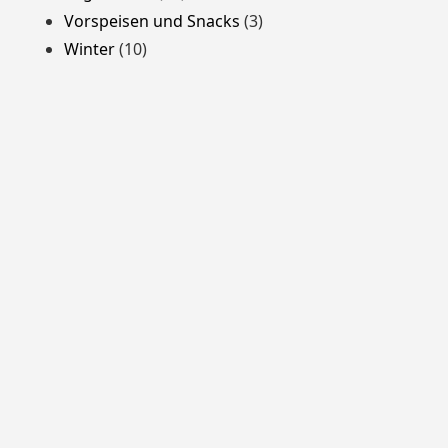
Vorspeisen und Snacks
(3)
Winter
(10)
Stolz präsentiert von WordPress
Theme: Yocto von
Humble Themes
.